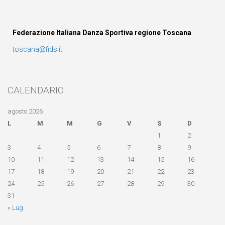
Federazione Italiana Danza Sportiva regione Toscana
toscana@fids.it
CALENDARIO
agosto 2026
L
M
M
G
V
S
D
1
2
3
4
5
6
7
8
9
10
11
12
13
14
15
16
17
18
19
20
21
22
23
24
25
26
27
28
29
30
31
« Lug